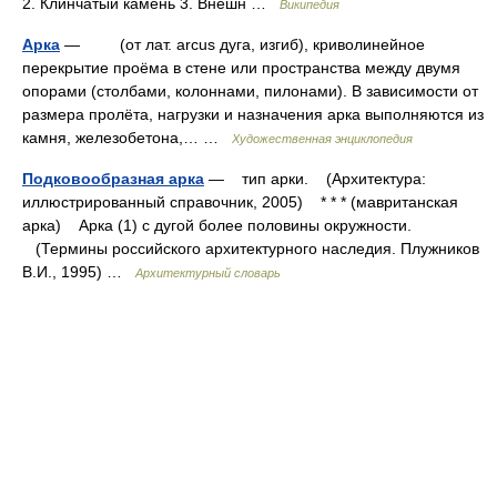
2. Клинчатый камень 3. Внешн …
Википедия
Арка
— (от лат. arcus дуга, изгиб), криволинейное
перекрытие проёма в стене или пространства между двумя
опорами (столбами, колоннами, пилонами). В зависимости от
размера пролёта, нагрузки и назначения арка выполняются из
камня, железобетона,… …
Художественная энциклопедия
Подковообразная арка
— тип арки. (Архитектура:
иллюстрированный справочник, 2005) * * * (мавританская
арка) Арка (1) с дугой более половины окружности.
(Термины российского архитектурного наследия. Плужников
В.И., 1995) …
Архитектурный словарь