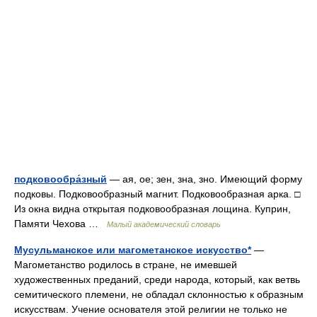
подковообра́зный
— ая, ое; зен, зна, зно. Имеющий форму
подковы. Подковообразный магнит. Подковообразная арка. □
Из окна видна открытая подковообразная лощина. Куприн,
Памяти Чехова …
Малый академический словарь
Мусульманское или магометанское искусство*
—
Магометанство родилось в стране, не имевшей
художественных преданий, среди народа, который, как ветвь
семитического племени, не обладал склонностью к образным
искусствам. Учение основателя этой религии не только не