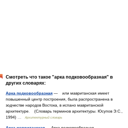
Смотреть что такое "арка подковообразная" в
других словарях:
Арка подковообразная
— или мавританская имеет
повышенный центр построения, была распространена в
зодчестве народов Востока, в испано мавританской
архитектуре. (Словарь терминов архитектуры. Юсупов Э.С.,
1994) …
Архитектурный словарь
Арка мавританская
— Арка подковообразная …